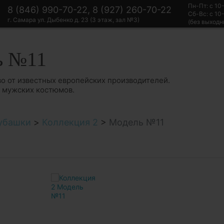
Пн-Пт: с 10
8 (846) 990-70-22, 8 (927) 260-70-22
Сб-Вс: с 10
г. Самара ул. Дыбенко д. 23 (3 этаж, зал №3)
(без выходн
ь №11
о от известных европейских производителей.
в мужских костюмов.
убашки
>
Коллекция 2
>
Модель №11