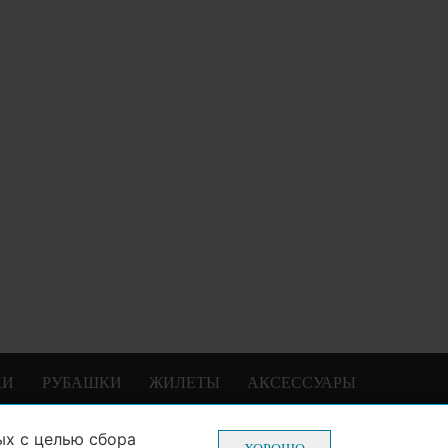
КИ
РУБАШКИ
ЖИЛЕТЫ
АКСЕССУАРЫ
ых
с целью сбора
0-70-22
Пн-Пт: с 10-00 до 20-00