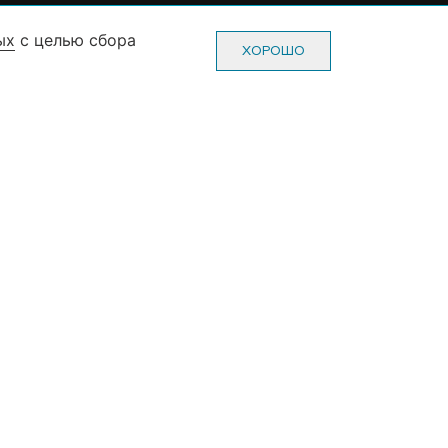
ых
с целью сбора
0-70-22
Пн-Пт: с 10-00 до 20-00
ХОРОШО
0-70-22
Сб-Вс: с 10-00 до 19-00
(без выходных и праздников)
ж, зал №3)