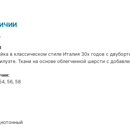
ЛИЧИИ
у
И
йка в классическом стиле Италия 30х годов с двубор
илуэте. Ткани на основе облегченной шерсти с добавле
чии:
54, 56, 58
днотонный