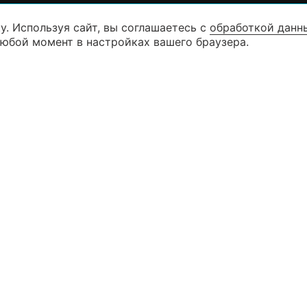
у. Используя сайт, вы соглашаетесь с
обработкой данн
8 (846) 99
КАТАЛОГ
любой момент в настройках вашего браузера.
8 (927) 26
КОНТАКТЫ
г. Самара ул. Дыбенко д. 23 (3 эта