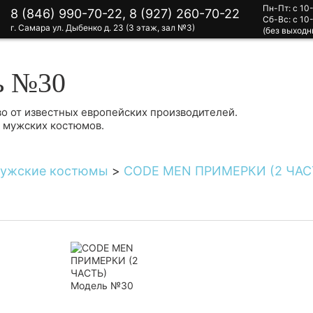
Пн-Пт: с 10
8 (846) 990-70-22, 8 (927) 260-70-22
Сб-Вс: с 10
г. Самара ул. Дыбенко д. 23 (3 этаж, зал №3)
(без выходн
ь №30
о от известных европейских производителей.
в мужских костюмов.
ужские костюмы
>
СODE MEN ПРИМЕРКИ (2 ЧАС