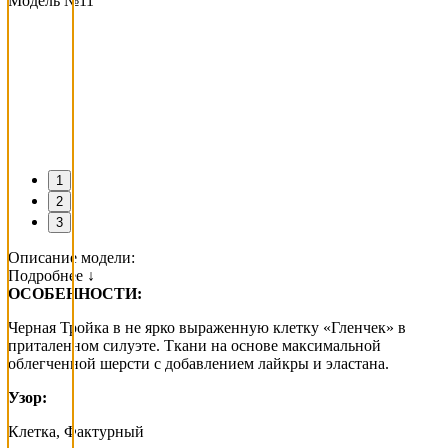
Модель №11
1
2
3
Описание модели:
Подробнее ↓
ОСОБЕННОСТИ:
Черная Тройка в не ярко выраженную клетку «Гленчек» в
приталенном силуэте. Ткани на основе максимальной
облегченной шерсти с добавлением лайкры и эластана.
Узор:
Клетка, Фактурный