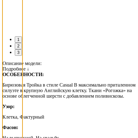
1
2
3
Описание модели:
Подробнее ↓
ОСОБЕННОСТИ:
Бирюзовая Тройка в стиле Casual В максимально приталенном
силуэте в крупную Английскую клетку. Ткани «Рогожка» на
основе облегченной шерсти с добавлением поливискозы.
Узор:
Клетка, Фактурный
Фасон:
На выпускной, На свадьбу