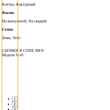
Клетка, Фактурный
Фасон:
На выпускной, На свадьбу
Сезон:
Зима, Лето
СЬЕМКИ В СODE MEN
Модель №10
1
2
3