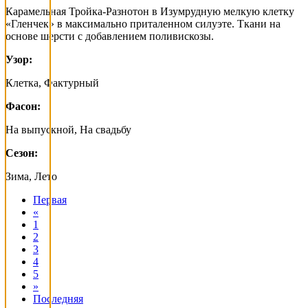
Карамельная Тройка-Разнотон в Изумрудную мелкую клетку
«Гленчек» в максимально приталенном силуэте. Ткани на
основе шерсти с добавлением поливискозы.
Узор:
Клетка, Фактурный
Фасон:
На выпускной, На свадьбу
Сезон:
Зима, Лето
Первая
«
1
2
3
4
5
»
Последняя