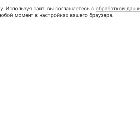
у. Используя сайт, вы соглашаетесь с
обработкой данн
8 (846) 99
КАТАЛОГ
любой момент в настройках вашего браузера.
8 (927) 26
КОНТАКТЫ
г. Самара ул. Дыбенко д. 23 (3 эта