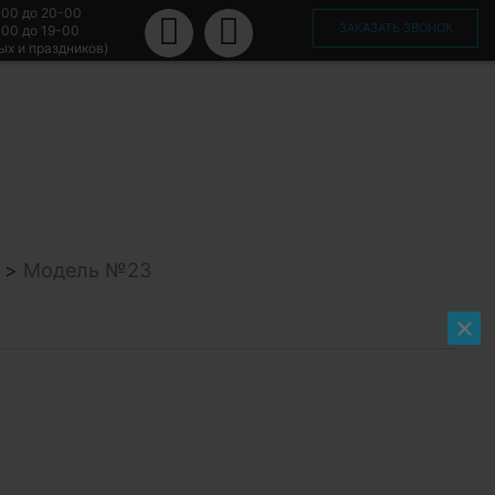
-00 до 20-00
ЗАКАЗАТЬ ЗВОНОК
-00 до 19-00
ых и праздников)
>
Модель №23
×