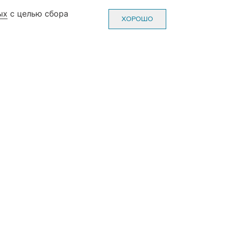
ых
с целью сбора
0-70-22
Пн-Пт: с 10-00 до 20-00
ХОРОШО
0-70-22
Сб-Вс: с 10-00 до 19-00
(без выходных и праздников)
ж, зал №3)