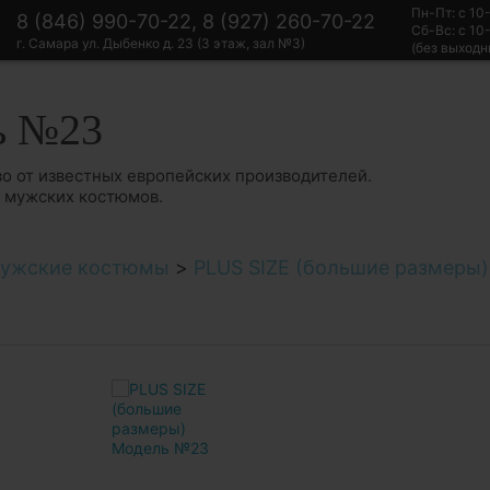
Пн-Пт: с 10
8 (846) 990-70-22, 8 (927) 260-70-22
Сб-Вс: с 10
г. Самара ул. Дыбенко д. 23 (3 этаж, зал №3)
(без выходн
ь №23
о от известных европейских производителей.
в мужских костюмов.
ужские костюмы
>
PLUS SIZE (большие размеры)