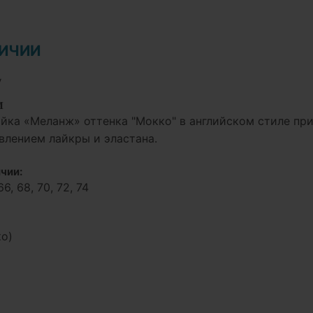
ЛИЧИИ
у
И
йка «Меланж» оттенка "Мокко" в английском стиле при
влением лайкры и эластана.
чии:
66, 68, 70, 72, 74
о)