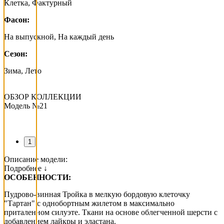
Клетка, Фактурный
Фасон:
На выпускной, На каждый день
Сезон:
Зима, Лето
ОБЗОР КОЛЛЕКЦИИ
Модель №21
1
Описание модели:
Подробнее ↓
ОСОБЕННОСТИ:
Пудрово-винная Тройка в мелкую бордовую клеточку
"Тартан" с однобортным жилетом в максимально
приталенном силуэте. Ткани на основе облегченной шерсти с
добавлением лайкры и эластана.