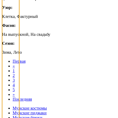
Узор:
Клетка, Фактурный
Фасон:
На выпускной, На свадьбу
Сезон:
Зима, Лето
Первая
«
1
2
3
4
5
»
Последняя
Мужские костюмы
Мужские пиджаки
Мужские брюки