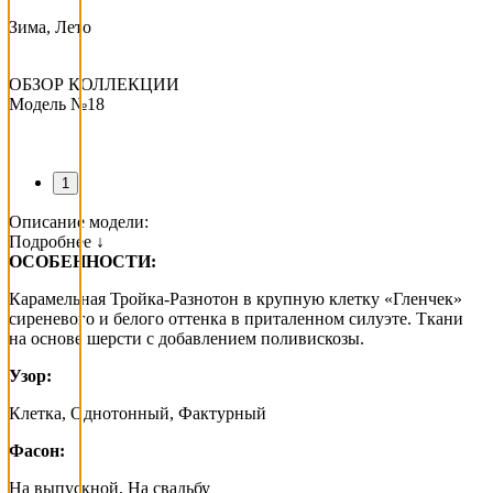
Зима, Лето
ОБЗОР КОЛЛЕКЦИИ
Модель №18
1
Описание модели:
Подробнее ↓
ОСОБЕННОСТИ:
Карамельная Тройка-Разнотон в крупную клетку «Гленчек»
сиреневого и белого оттенка в приталенном силуэте. Ткани
на основе шерсти с добавлением поливискозы.
Узор:
Клетка, Однотонный, Фактурный
Фасон:
На выпускной, На свадьбу