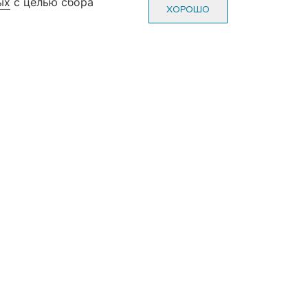
ых
с целью сбора
0-70-22
Пн-Пт: с 10-00 до 20-00
ХОРОШО
0-70-22
Сб-Вс: с 10-00 до 19-00
(без выходных и праздников)
ж, зал №3)