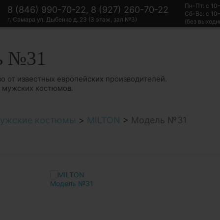
Пн-Пт: с 10
8 (846) 990-70-22, 8 (927) 260-70-22
Сб-Вс: с 10
г. Самара ул. Дыбенко д. 23 (3 этаж, зал №3)
(без выходн
ь №31
о от известных европейских производителей.
в мужских костюмов.
ужские костюмы
>
MILTON
>
Модель №31