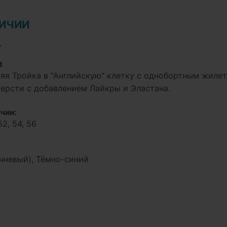
ЛИЧИИ
у
И
яя Тройка в "Английскую" клетку с однобортным жилет
ерсти с добавлением Лайкры и Эластана.
чии:
52, 54, 56
чневый), Тёмно-синий