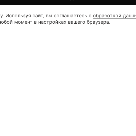
у. Используя сайт, вы соглашаетесь с
обработкой данн
8 (846) 99
КАТАЛОГ
любой момент в настройках вашего браузера.
8 (927) 26
КОНТАКТЫ
г. Самара ул. Дыбенко д. 23 (3 эта