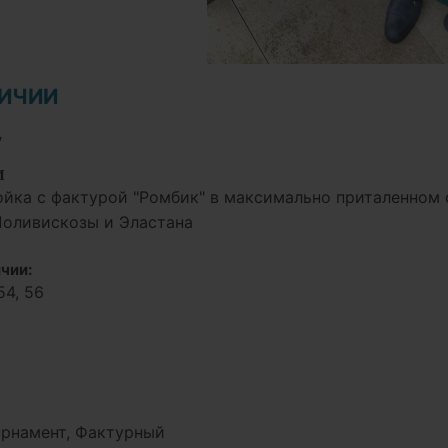
ЛИЧИИ
у
И
йка с фактурой "Ромбик" в максимально приталенном с
Поливискозы и Эластана
чии:
54, 56
Орнамент, Фактурный