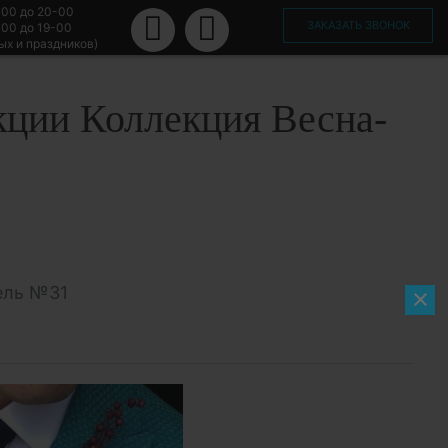
-00 до 20-00
ЗАКАЗАТЬ ЗВОНОК
-00 до 19-00
ых и праздников)
кции Коллекция Весна-
ель №31
×