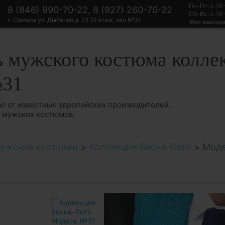
Пн-Пт: с 10
8 (846) 990-70-22, 8 (927) 260-70-22
Сб-Вс: с 10
г. Самара ул. Дыбенко д. 23 (3 этаж, зал №3)
(без выходн
 мужского костюма колле
№31
о от известных европейских производителей.
в мужских костюмов.
ужские костюмы
>
Коллекция Весна-Лето
>
Мод