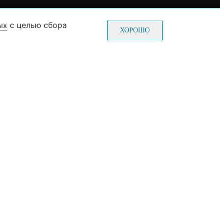
ых
с целью сбора
0-70-22
Пн-Пт: с 10-00 до 20-00
ХОРОШО
0-70-22
Сб-Вс: с 10-00 до 19-00
(без выходных и праздников)
ж, зал №3)