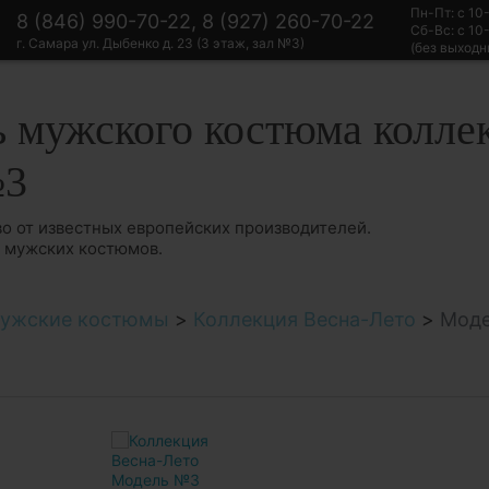
Пн-Пт: с 10
8 (846) 990-70-22, 8 (927) 260-70-22
Сб-Вс: с 10
г. Самара ул. Дыбенко д. 23 (3 этаж, зал №3)
(без выходн
 мужского костюма колле
№3
о от известных европейских производителей.
в мужских костюмов.
ужские костюмы
>
Коллекция Весна-Лето
>
Мод