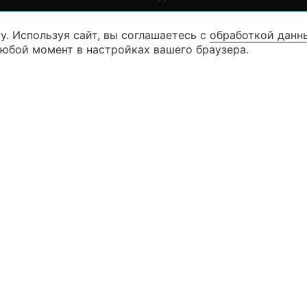
у. Используя сайт, вы соглашаетесь с
обработкой данн
8 (846) 99
КАТАЛОГ
любой момент в настройках вашего браузера.
8 (927) 26
КОНТАКТЫ
г. Самара ул. Дыбенко д. 23 (3 эта