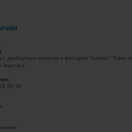
ЛИЧИИ
у
И
а с двубортным жилетом и фактурой "Ромбик". Ткани н
 Эластана.
чии:
54, 56, 58
й
рнамент