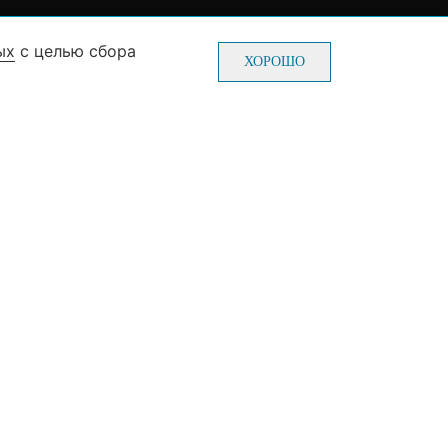
ых
с целью сбора
0-70-22
Пн-Пт: с 10-00 до 20-00
ХОРОШО
0-70-22
Сб-Вс: с 10-00 до 19-00
(без выходных и праздников)
ж, зал №3)