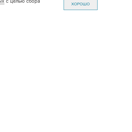
ых
с целью сбора
0-70-22
Пн-Пт: с 10-00 до 20-00
ХОРОШО
0-70-22
Сб-Вс: с 10-00 до 19-00
(без выходных и праздников)
ж, зал №3)