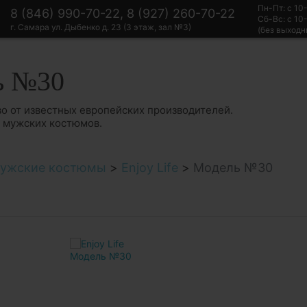
Пн-Пт: с 10
8 (846) 990-70-22, 8 (927) 260-70-22
Сб-Вс: с 10
г. Самара ул. Дыбенко д. 23 (3 этаж, зал №3)
(без выходн
ь №30
о от известных европейских производителей.
в мужских костюмов.
ужские костюмы
>
Enjoy Life
>
Модель №30