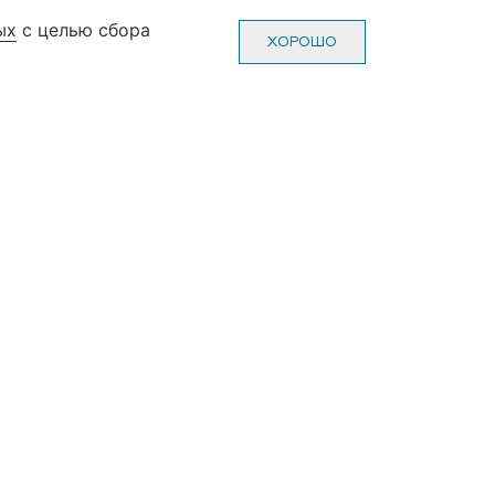
ых
с целью сбора
0-70-22
Пн-Пт: с 10-00 до 20-00
ХОРОШО
0-70-22
Сб-Вс: с 10-00 до 19-00
(без выходных и праздников)
ж, зал №3)