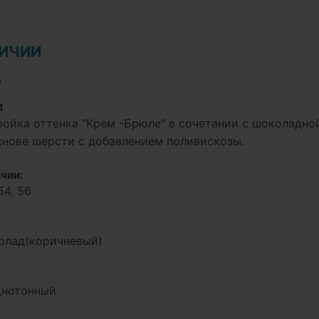
ЛИЧИИ
у
И
ойка оттенка "Крем -Брюле" в сочетании с шоколадной
снове шерсти с добавлением поливискозы.
чии:
54, 56
олад(коричневый)
днотонный