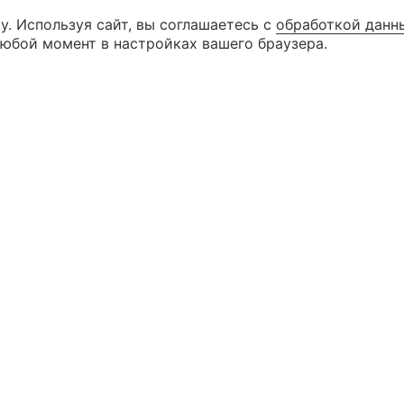
у. Используя сайт, вы соглашаетесь с
обработкой данн
8 (846) 99
КАТАЛОГ
любой момент в настройках вашего браузера.
8 (927) 26
КОНТАКТЫ
г. Самара ул. Дыбенко д. 23 (3 эта