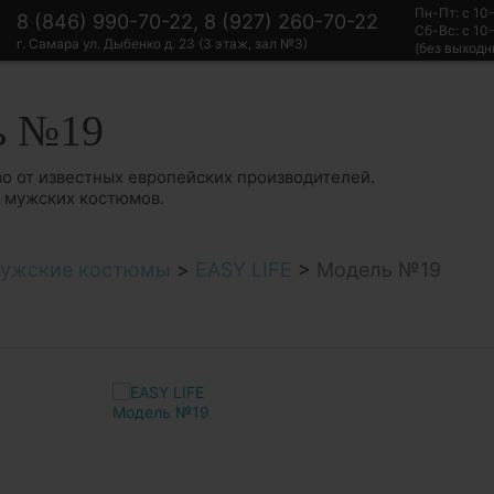
Пн-Пт: с 10
8 (846) 990-70-22, 8 (927) 260-70-22
Сб-Вс: с 10
г. Самара ул. Дыбенко д. 23 (3 этаж, зал №3)
(без выходн
ь №19
о от известных европейских производителей.
в мужских костюмов.
ужские костюмы
>
EASY LIFE
>
Модель №19