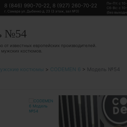
Пн-Пт: с 10
8 (846) 990-70-22, 8 (927) 260-70-22
Сб-Вс: с 10
г. Самара ул. Дыбенко д. 23 (3 этаж, зал №3)
(без выходн
ь №54
о от известных европейских производителей.
в мужских костюмов.
ужские костюмы
>
CODEMEN 6
>
Модель №54