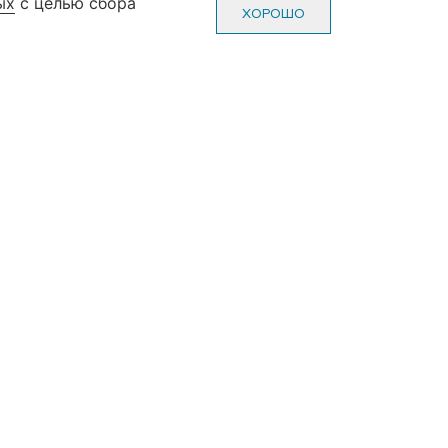
ых
с целью сбора
0-70-22
Пн-Пт: с 10-00 до 20-00
ХОРОШО
0-70-22
Сб-Вс: с 10-00 до 19-00
(без выходных и праздников)
ж, зал №3)