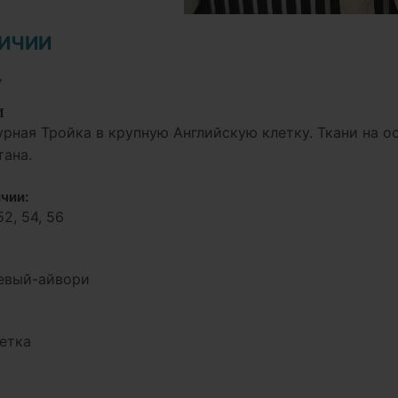
ЛИЧИИ
у
И
рная Тройка в крупную Английскую клетку. Ткани на о
тана.
чии:
52, 54, 56
евый-айвори
етка