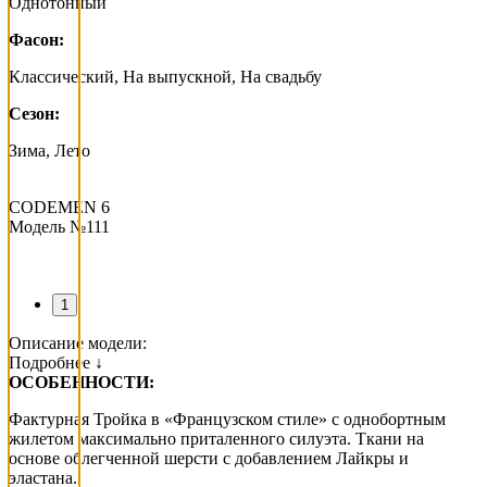
Однотонный
Фасон:
Классический, На выпускной, На свадьбу
Сезон:
Зима, Лето
CODEMEN 6
Модель №111
1
Описание модели:
Подробнее ↓
ОСОБЕННОСТИ:
Фактурная Тройка в «Французском стиле» с однобортным
жилетом максимально приталенного силуэта. Ткани на
основе облегченной шерсти с добавлением Лайкры и
эластана.