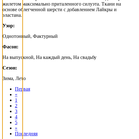
жилетом максимально приталенного силуэта. Ткани на
основе облегченной шерсти с добавлением Лайкры и
эластана.
Узор:
Однотонный, Фактурный
Фасон:
На выпускной, На каждый день, На свадьбу
Сезон:
Зима, Лето
Первая
«
1
2
3
4
5
»
Последняя