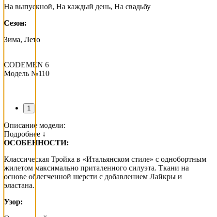
На выпускной, На каждый день, На свадьбу
Сезон:
Зима, Лето
CODEMEN 6
Модель №110
1
Описание модели:
Подробнее ↓
ОСОБЕННОСТИ:
Классическая Тройка в «Итальянском стиле» с однобортным
жилетом максимально приталенного силуэта. Ткани на
основе облегченной шерсти с добавлением Лайкры и
эластана.
Узор: