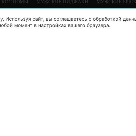
 КОСТЮМЫ
МУЖСКИЕ ПИДЖАКИ
МУЖСКИЕ БРЮ
у. Используя сайт, вы соглашаетесь с
обработкой данн
8 (846) 99
КАТАЛОГ
любой момент в настройках вашего браузера.
8 (927) 26
КОНТАКТЫ
г. Самара ул. Дыбенко д. 23 (3 эта