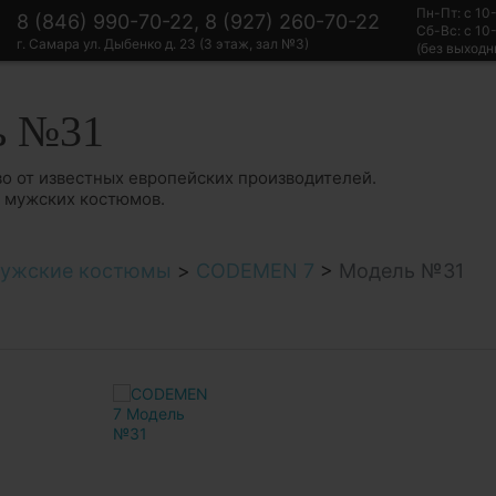
Пн-Пт: с 10
8 (846) 990-70-22, 8 (927) 260-70-22
Сб-Вс: с 10
г. Самара ул. Дыбенко д. 23 (3 этаж, зал №3)
(без выходн
ь №31
о от известных европейских производителей.
в мужских костюмов.
ужские костюмы
>
CODEMEN 7
>
Модель №31