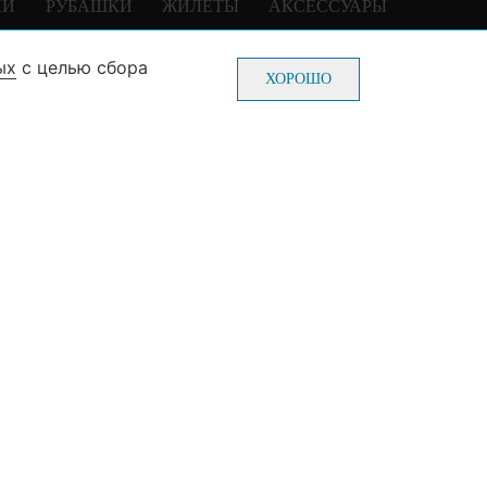
КИ
РУБАШКИ
ЖИЛЕТЫ
АКСЕССУАРЫ
ых
с целью сбора
0-70-22
Пн-Пт: с 10-00 до 20-00
ХОРОШО
0-70-22
Сб-Вс: с 10-00 до 19-00
(без выходных и праздников)
ж, зал №3)