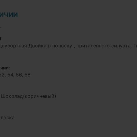
ЛИЧИИ
у
И
двубортная Двойка в полоску , приталенного силуэта. 
чии:
52, 54, 56, 58
, Шоколад(коричневый)
олоска