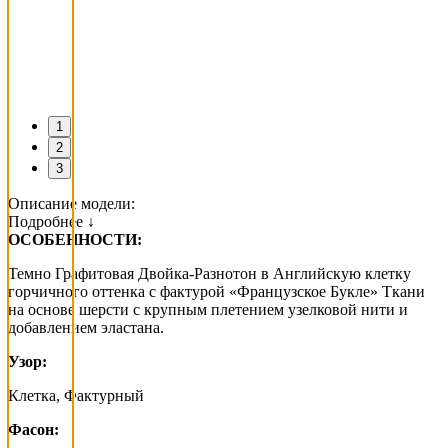
1
2
3
Описание модели:
Подробнее ↓
ОСОБЕННОСТИ:
Темно Графитовая Двойка-Разнотон в Английскую клетку
горчичного оттенка с фактурой «Французское Букле» Ткани
на основе шерсти с крупным плетением узелковой нити и
добавлением эластана.
Узор:
Клетка, Фактурный
Фасон: