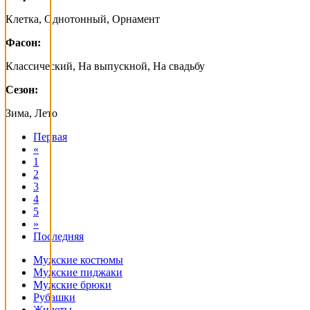
Клетка, Однотонный, Орнамент
Фасон:
Классический, На выпускной, На свадьбу
Сезон:
Зима, Лето
Первая
«
1
2
3
4
5
»
Последняя
Мужские костюмы
Мужские пиджаки
Мужские брюки
Рубашки
Жилеты