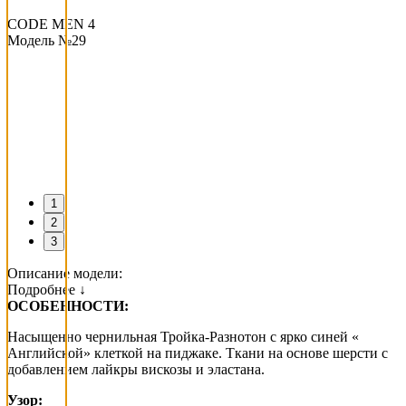
CODE MEN 4
Модель №29
1
2
3
Описание модели:
Подробнее ↓
ОСОБЕННОСТИ:
Насыщенно чернильная Тройка-Разнотон с ярко синей «
Английской» клеткой на пиджаке. Ткани на основе шерсти с
добавлением лайкры вискозы и эластана.
Узор: