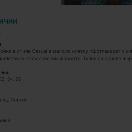
ЛИЧИИ
у
И
ойка в стиле Casual в мелкую клетку «Шотландка» с 
илетом в классическом формате. Ткань на основе шер
чии:
52, 54, 56
руд, Серый
рный