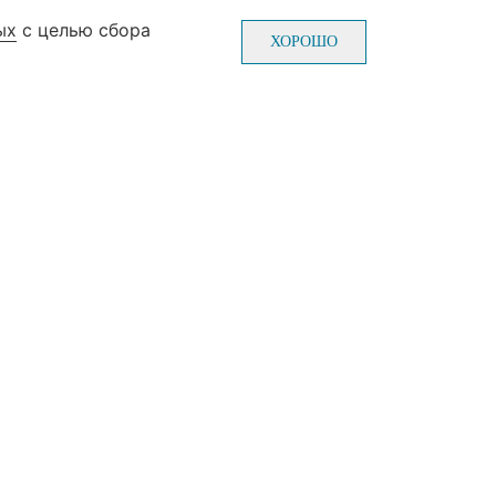
ых
с целью сбора
0-70-22
Пн-Пт: с 10-00 до 20-00
ХОРОШО
0-70-22
Сб-Вс: с 10-00 до 19-00
(без выходных и праздников)
ж, зал №3)