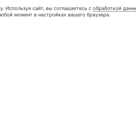
у. Используя сайт, вы соглашаетесь с
обработкой данн
8 (846) 99
КАТАЛОГ
любой момент в настройках вашего браузера.
8 (927) 26
КОНТАКТЫ
г. Самара ул. Дыбенко д. 23 (3 эта