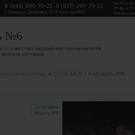
Пн-Пт: с 10
8 (846) 990-70-22, 8 (927) 260-70-22
Сб-Вс: с 10
г. Самара ул. Дыбенко д. 23 (3 этаж, зал №3)
(без выходн
ь №6
о от известных европейских производителей.
в мужских костюмов.
ужские костюмы
>
CODE MEN 1
>
Модель №6