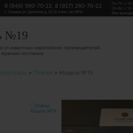
Пн-Пт: с 10
8 (846) 990-70-22, 8 (927) 260-70-22
Сб-Вс: с 10
г. Самара ул. Дыбенко д. 23 (3 этаж, зал №3)
(без выходн
ь №19
о от известных европейских производителей.
в мужских костюмов.
ксессуары
>
Платки
>
Модель №19