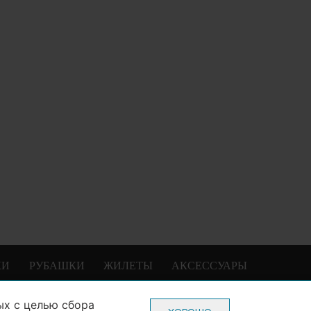
КИ
РУБАШКИ
ЖИЛЕТЫ
АКСЕССУАРЫ
ых
с целью сбора
0-70-22
Пн-Пт: с 10-00 до 20-00