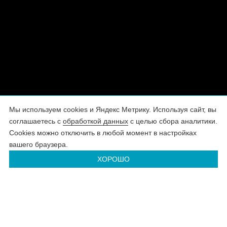
Мы используем cookies и Яндекс Метрику. Используя сайт, вы
соглашаетесь с
обработкой данных
с целью сбора аналитики.
Cookies можно отключить в любой момент в настройках
вашего браузера.
Наша
Образы
Style
STUDIO
Capsule
Городские
ENJOY
ХОРОШО
атмосфера
клиентов
пижоны
LIFE