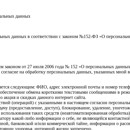
нальных данных
нальных данных в соответствии с законом №152-ФЗ «О персональ
ым законом от 27 июля 2006 года № 152 «О персональных данных
 согласие на обработку персональных данных, указанных мной в 
ется следующим: ФИО, адрес электронной почты и номер телеф
 обеспечение обмена короткими текстовыми сообщениями в реж
о акция и скидках данного интернет сайта.
твий (операций) с указанными в настоящем согласии персональ
дачу (предоставление, доступ), блокирование, удаление, уничто
з использования таких средств (неавтоматизированная обработка)
атору какой-либо информации о себе, не являющейся контактной 
нной, банковской и/или коммерческой тайне, информации о рас
стоянии здоровья, интимной жизни запрещено.