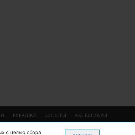
КИ
РУБАШКИ
ЖИЛЕТЫ
АКСЕССУАРЫ
ых
с целью сбора
0-70-22
Пн-Пт: с 10-00 до 20-00