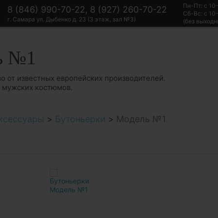
Пн-Пт: с 10
8 (846) 990-70-22, 8 (927) 260-70-22
Сб-Вс: с 10
г. Самара ул. Дыбенко д. 23 (3 этаж, зал №3)
(без выходн
ь №1
о от известных европейских производителей.
в мужских костюмов.
ксессуары
>
Бутоньерки
>
Модель №1